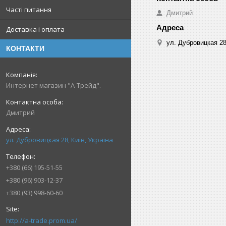
Часті питання
Дмитрий
Доставка і оплата
ул. Дубровицкая 28
КОНТАКТИ
Интернет магазин "А-Трейд".
Дмитрий
ул. Дубровицкая 28, Київ, Україна
+380 (66) 195-51-55
+380 (96) 903-12-37
+380 (93) 998-60-60
http://a-trade.prom.ua/