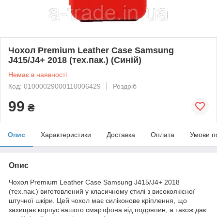
Чохол Premium Leather Case Samsung
J415/J4+ 2018 (тех.пак.) (Синій)
Немає в наявності
Код: 01000029000110006429
Роздріб
99
₴
Опис
Характеристики
Доставка
Оплата
Умови п
Опис
Чохол Premium Leather Case Samsung J415/J4+ 2018
(тех.пак.) виготовлений у класичному стилі з високоякісної
штучної шкіри. Цей чохол має силіконове кріплення, що
захищає корпус вашого смартфона від подряпин, а також дає