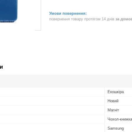
повернення товару протягом 14 днів
за домо
и
Екошкіра
Новий
Магніт
Чохол-книжк
Samsung