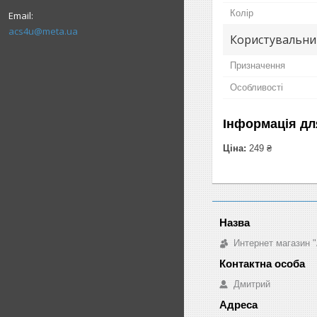
Колір
acs4u@meta.ua
Користувальни
Призначення
Особливості
Інформація дл
Ціна:
249 ₴
Интернет магазин "
Дмитрий