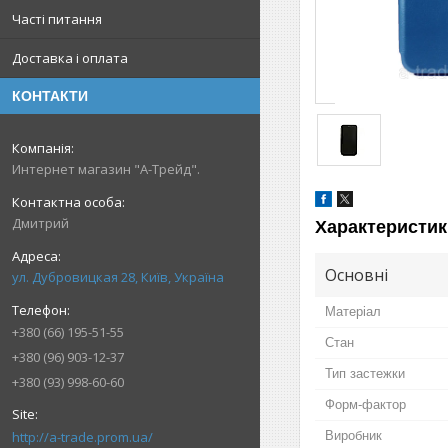
Часті питання
Доставка і оплата
КОНТАКТИ
Интернет магазин "А-Трейд".
Дмитрий
Характеристик
Основні
ул. Дубровицкая 28, Київ, Україна
Матеріал
+380 (66) 195-51-55
Стан
+380 (96) 903-12-37
Тип застежки
+380 (93) 998-60-60
Форм-фактор
http://a-trade.prom.ua/
Виробник