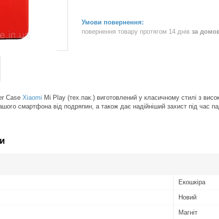
повернення товару протягом 14 днів
за домо
er Case
Xiaomi
Mi Play (тех.пак.) виготовлений у класичному стилі з висо
шого смартфона від подряпин, а також дає надійніший захист під час па
и
Екошкіра
Новий
Магніт