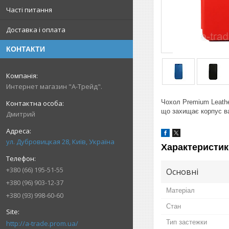
Часті питання
Доставка і оплата
КОНТАКТИ
Интернет магазин "А-Трейд".
Чохол Premium Leath
що захищає корпус ва
Дмитрий
ул. Дубровицкая 28, Київ, Україна
Характеристик
+380 (66) 195-51-55
Основні
+380 (96) 903-12-37
Матеріал
+380 (93) 998-60-60
Стан
Тип застежки
http://a-trade.prom.ua/