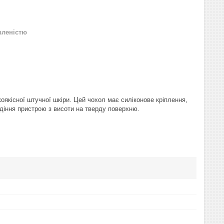
вленістю
коякісної штучної шкіри. Цей чохол має силіконове кріплення,
діння пристрою з висоти на тверду поверхню.