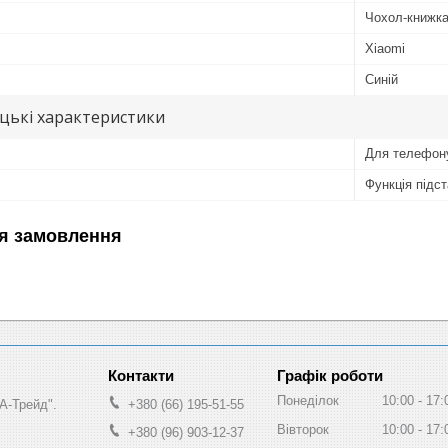
Чохол-книжк
Xiaomi
Синій
цькі характеристики
Для телефон
Функція підс
я замовлення
Графік роботи
Понеділок
10:00
17:
А-Трейд".
+380 (66) 195-51-55
Вівторок
10:00
17:
+380 (96) 903-12-37