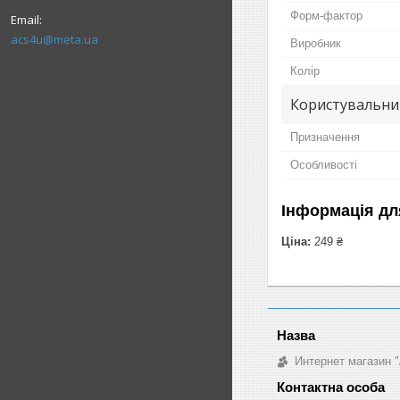
Форм-фактор
acs4u@meta.ua
Виробник
Колір
Користувальни
Призначення
Особливості
Інформація дл
Ціна:
249 ₴
Интернет магазин "