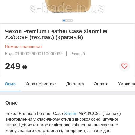
Чехол Premium Leather Case Xiaomi Mi
A3/CC9E (тех.пак.) (Красный)
Немає в наявності
Код: 01000029000110000039
Роздріб
249
₴
Опис
Характеристики
Доставка
Оплата
Умови п
Опис
Чохол Premium Leather Case
Xiaomi
Mi A3/CC9E (тех.пак.)
виготовлений у класичному стилі з високоякісної штучної
шкіри. Цей чохол має силіконове кріплення, що захищає
корпус вашого смартфона від подряпин, а також дає