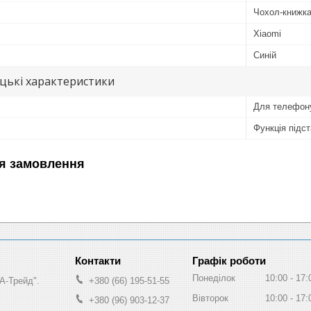
Чохол-книжк
Xiaomi
Синій
цькі характеристики
Для телефон
Функція підс
я замовлення
Графік роботи
Понеділок
10:00
17:
А-Трейд".
+380 (66) 195-51-55
Вівторок
10:00
17:
+380 (96) 903-12-37