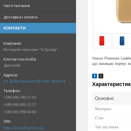
Часті питання
Доставка і оплата
КОНТАКТИ
Интернет магазин "А-Трейд".
Чохол Premium Leath
що захищає корпус ва
Дмитрий
ул. Дубровицкая 28, Київ, Україна
Характеристик
+380 (66) 195-51-55
Основні
+380 (96) 903-12-37
Матеріал
+380 (93) 998-60-60
Стан
Тип застежки
http://a-trade.prom.ua/