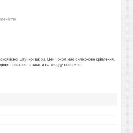
вленістю
окоякісної штучної шкіри. Цей чохол має силіконове кріплення,
діння пристрою з висоти на тверду поверхню.