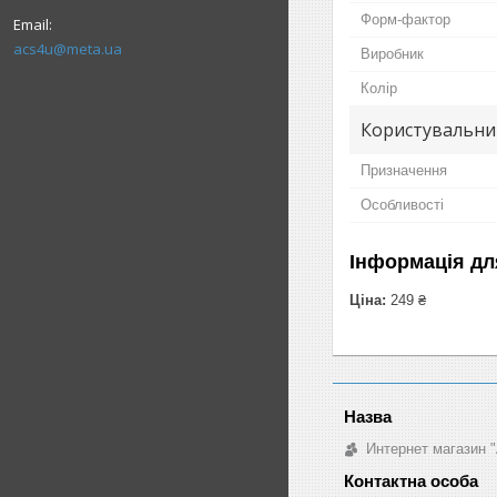
Форм-фактор
acs4u@meta.ua
Виробник
Колір
Користувальни
Призначення
Особливості
Інформація дл
Ціна:
249 ₴
Интернет магазин "