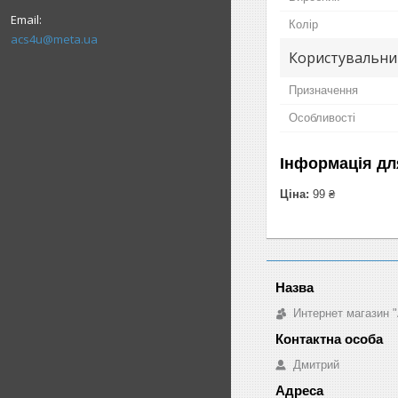
Колір
acs4u@meta.ua
Користувальни
Призначення
Особливості
Інформація дл
Ціна:
99 ₴
Интернет магазин "
Дмитрий