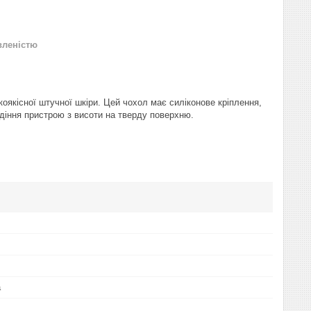
вленістю
коякісної штучної шкіри. Цей чохол має силіконове кріплення,
діння пристрою з висоти на тверду поверхню.
а