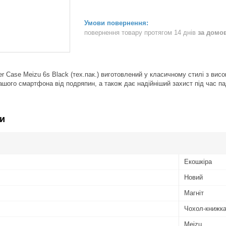
повернення товару протягом 14 днів
за домо
r Case Meizu 6s Black (тех.пак.) виготовлений у класичному стилі з висо
шого смартфона від подряпин, а також дає надійніший захист під час па
и
Екошкіра
Новий
Магніт
Чохол-книжк
Meizu