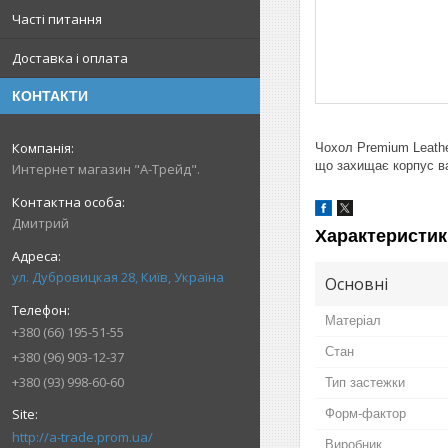
Часті питання
Доставка і оплата
КОНТАКТИ
Чохол Premium Leathe
що захищає корпус ва
Интернет магазин "А-Трейд".
Дмитрий
Характеристик
ул. Дубровицкая 28, Київ, Україна
Основні
Матеріал
+380 (66) 195-51-55
Стан
+380 (96) 903-12-37
+380 (93) 998-60-60
Тип застежки
Форм-фактор
http://a-trade.prom.ua/
Виробник