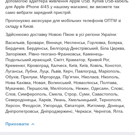
допомогою адаптера живлення Apple USB. Купив USB-кабель
для Apple iPhone 4/4S у нашому магазині, ви зможете так
само вибрати зарядний пристрій.
Пропонуємо аксесуари для мобільних телефонів ОПТМ зі
складу в Києві.
Здійснюємо доставку Новою Пікою в усі регіони України:
Васильків, Бровари, Вінниця, Неспенськ, Горловка, Боярка,
Бердичев, Бердянськ, Белгород-Днестрівський, Біла Церква,
Запоріжжя, Рівно-теогано-Франковськ, Каменець-
Подольський,ирающий, Смітт, Краматор, Кривой Рог,
Кременюг, Кіровоград, Калческ, Київ, Київ, Ковіль, Конотоп,
Луганськ, Лубни, Луцк, Львів, Керч, Павлоград, Маріополь,
Обухів, Прилуки, Міргорода, Пір'ятин, Ніколаєв, Нікополь,
Нова Кахівка, Новая, Волинський, Новаолінськ, Полтава,
Мукачево, Першослів, Мелітополь, Нежин, Одесаян, Словс,
Слов, Симферополь, Смела, Строр, Суми, Савастополь,
Северодонецьк, Харків, Умань, Хмельницький, Тернополя,
Херсон, Феодосія, Ужгорода, Євпаторія, Житомир, Донецьк,
Дніпропетровськ, Дніпродзержинс, Черкаси, Чернігов, Ялта.
Приховати